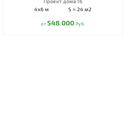
Проект дома 16
4х6
м
S =
24
м2
548 000
от
Руб.