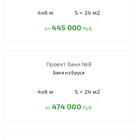
4х6
м
S =
24
м2
445 000
от
Руб.
Проект бани №8
Баня из бруса
4х6
м
S =
24
м2
474 000
от
Руб.