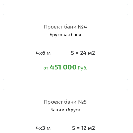
Проект бани №4
Брусовая баня
4х6
м
S =
24
м2
451 000
от
Руб.
Проект бани №5
Баня из бруса
4х3
м
S =
12
м2