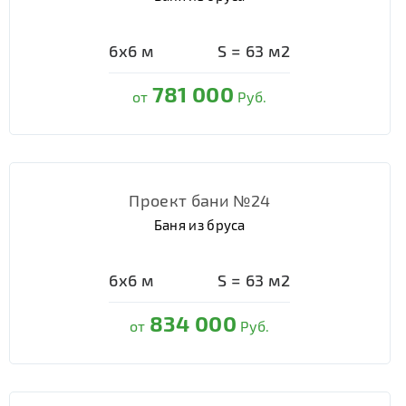
6х6
м
S =
63
м2
781 000
от
Руб.
Проект бани №24
Баня из бруса
6х6
м
S =
63
м2
834 000
от
Руб.