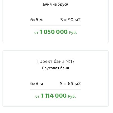
Баня из бруса
6х6
м
S =
90
м2
1 050 000
от
Руб.
Проект бани №17
Брусовая баня
6х8
м
S =
84
м2
1 114 000
от
Руб.