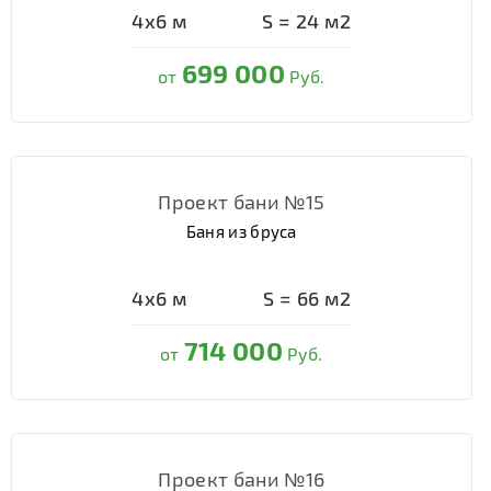
4х6
м
S =
24
м2
699 000
от
Руб.
Проект бани №15
Баня из бруса
4х6
м
S =
66
м2
714 000
от
Руб.
Проект бани №16