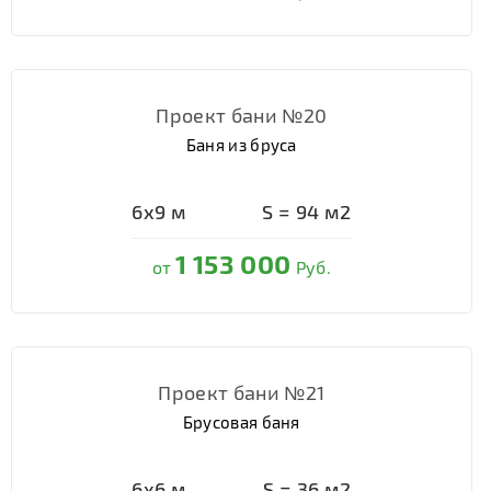
Проект бани №20
Баня из бруса
6х9
м
S =
94
м2
1 153 000
от
Руб.
Проект бани №21
Брусовая баня
6х6
м
S =
36
м2