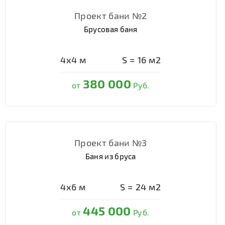
Проект бани №2
Брусовая баня
4х4
м
S =
16
м2
380 000
от
Руб.
Проект бани №3
Баня из бруса
4х6
м
S =
24
м2
445 000
от
Руб.