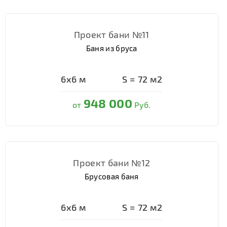
Проект бани №11
Баня из бруса
6х6
м
S =
72
м2
948 000
от
Руб.
Проект бани №12
Брусовая баня
6х6
м
S =
72
м2