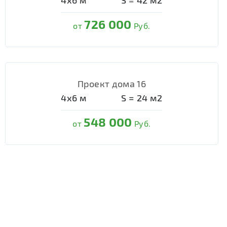
4х6
м
S =
42
м2
726 000
от
Руб.
Проект дома 16
4х6
м
S =
24
м2
548 000
от
Руб.