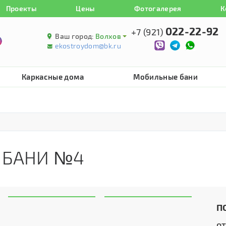
Проекты
Цены
Фотогалерея
К
022-22-92
+7 (921)
Ваш город:
Волхов
ekostroydom@bk.ru
Каркасные дома
Мобильные бани
 БАНИ №4
П
о