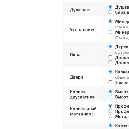
Душев
Душевая:
Слив в
Минера
Пол в д
Утепление:
Минера
Пол в д
Дерев
С двой
Окна:
Допол
Допол
Каркас
Двери:
Обшиты
Замени
Кровля
Высота
двускатная:
Высота
Профл
Кровельный
Профл
материал :
Метал
Каменк