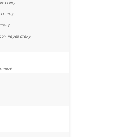
ез стену
з стену
стену
дом через стену
чневый.