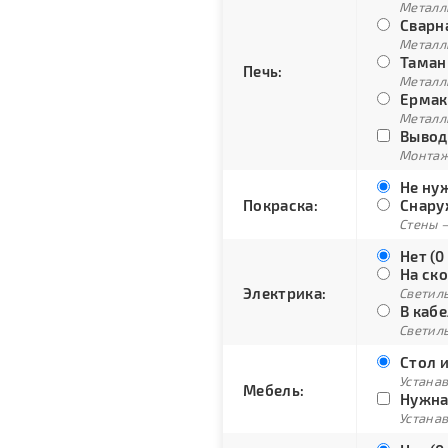
Металли
Сварна
Металли
Тамань
Печь:
Металли
Ермак 
Металли
Вывод 
Монтаж
Не нуж
Покраска:
Снару
Стены –
Нет (0
На ско
Электрика:
Светиль
В кабе
Светиль
Стол и
Устана
Мебель:
Нужна
Устана