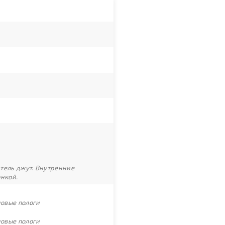
итель джут. Внутренние
онкой.
новые пологи
новые пологи