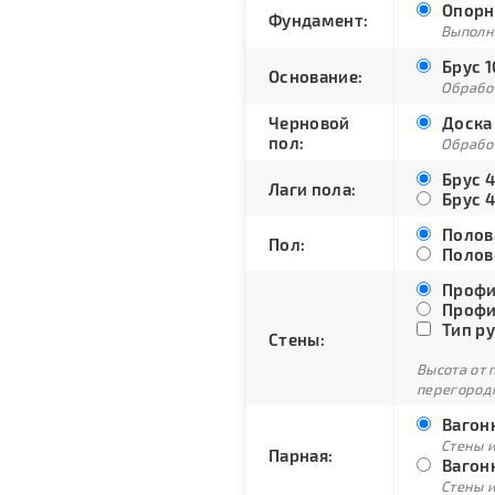
Опорн
Фундамент:
Выполн
Брус 1
Основание:
Обрабо
Черновой
Доска 
пол:
Обрабо
Брус 4
Лаги пола:
Брус 4
Полова
Пол:
Полова
Профи
Профи
Тип ру
Стены:
Высота от 
перегородк
Вагонк
Стены и
Парная:
Вагонк
Стены и