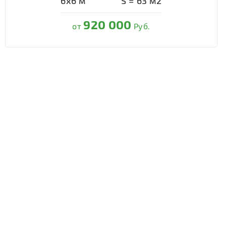
6х6
м
S =
63
м2
920 000
от
Руб.