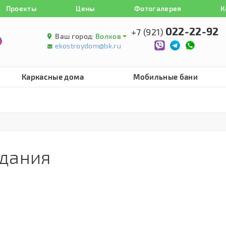
Проекты
Цены
Фотогалерея
К
022-22-92
+7 (921)
Ваш город:
Волхов
ekostroydom@bk.ru
Каркасные дома
Мобильные бани
здания