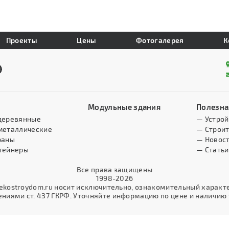
Проекты
Цены
Фотогалерея
К
Модульные здания
Полезна
деревянные
— Устрой
металлические
— Строит
раны
— Новос
тейнеры
— Статьи
Все права защищены
1998-2026
kostroydom.ru носит исключительно, ознакомительный характер
иями ст. 437 ГКРФ. Уточняйте информацию по цене и наличию т